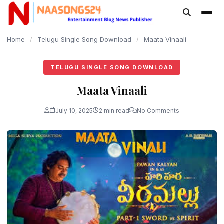
content
Home
/
Telugu Single Song Download
/
Maata Vinaali
TELUGU SINGLE SONG DOWNLOAD
Maata Vinaali
July 10, 2025
2 min read
No Comments